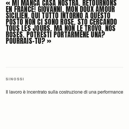
«
MI MANCA CASA NOSTRA. RETOURNONS
EN FRANCE! GIOVANNI, MON DOUX AMOUR
SICILIEN. QUI TUTTO INTORNO A QUESTO
POSTO NON CI SONO ROSE. STO CERCANDO
TOUS LES JOURS. MA NON LE TROVO, NOS
ROSES. POTRESTI PORTARMENE UNA?
POURRAIS-TU?
»
SINOSSI
Il lavoro è incentrato sulla costruzione di una performance
teatrale site-specific che mette in relazione le pagine di
Testo Tossico del filosofo transgender Paul B. Preciado
con alcune opere presenti all'interno del Museo della
Follia al Castello Ursino di Catania. Da fonti della